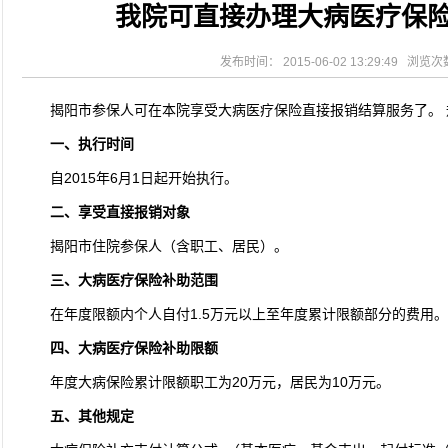
我院可直接办理大病医疗保
2026-08-04
揭阳市人民医院水电相关设施维护服
2026-07-31
大咖云集探内科前沿！首届榕江医学
2026-07-31
学术聚力！妇儿分论坛精彩收官
发布时间： 2015-06-02 13:29:49 浏览
2026-07-31
以学术聚合力 | 运动健康分论坛助
揭阳市参保人可在本院享受大病医疗保险直接报销结算服务了。 
一、执行时间
自2015年6月1日起开始执行。
二、享受直接报销对象
揭阳市住院参保人（含职工、居民）。
三、大病医疗保险补助范围
在年度限额内个人自付1.5万元以上至年度累计限额部分的费用
四、大病医疗保险补助限额
年度大病保险累计限额职工为20万元，居民为10万元。
五、其他规定