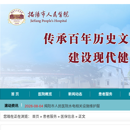
首 页
医院概览
新闻动态
患者服务
2026-08-06
揭阳市人民医院采集自动对焦相机市
滚动资讯
2026-08-04
揭阳市人民医院水电相关设施维护服
2026-07-31
大咖云集探内科前沿！首届榕江医学
您现在正在浏览：
首页
»
患者服务
»
医保信息
» 正文
2026-07-31
学术聚力！妇儿分论坛精彩收官
2026-07-31
以学术聚合力 | 运动健康分论坛助
2026-08-06
揭阳市人民医院采集自动对焦相机市