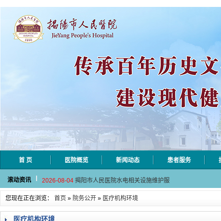
首 页
医院概览
新闻动态
患者服务
2026-08-06
揭阳市人民医院采集自动对焦相机市
滚动资讯
2026-08-04
揭阳市人民医院水电相关设施维护服
2026-07-31
大咖云集探内科前沿！首届榕江医学
您现在正在浏览：
首页
»
院务公开
»
医疗机构环境
2026-07-31
学术聚力！妇儿分论坛精彩收官
2026-07-31
以学术聚合力 | 运动健康分论坛助
医疗机构环境
2026-08-06
揭阳市人民医院采集自动对焦相机市