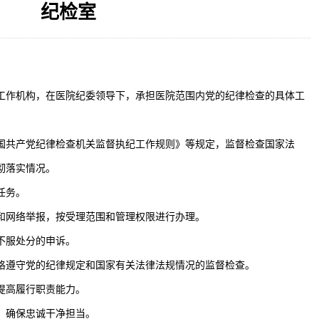
纪检室
带采购项目（第
2026-07-29
揭阳市人民医院摩托车场推拉
自动对焦相机市
2026-07-28
揭阳市人民医院对接AI-HR省
处理站运维管理
2026-07-23
揭阳市人民医院分包机相关配
透析用水成分检
2026-07-17
揭阳市人民医院手术室内镜维
工作机构，在医院纪委领导下，
承担医院范围内党的纪律检查的具体工
国共产党纪律检查机关监督执纪工作规则》等规定，监督检查国家法
彻落实情况。
任务。
和网络举报，按受理范围和管理权限进行办理。
不服处分的申诉。
格遵守党的纪律规定和国家有关法律法规情况的监督检查。
提高履行职责能力。
，确保忠诚干净担当。