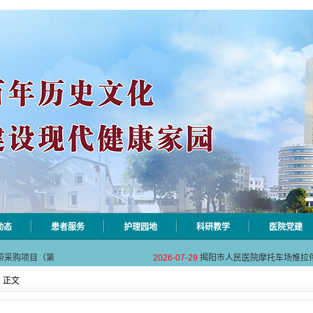
动态
患者服务
护理园地
科研教学
医院党建
相关设施维护服
2026-08-03
揭阳市人民医院医用射线防辐
带采购项目（第
2026-07-29
揭阳市人民医院摩托车场推拉
自动对焦相机市
2026-07-28
揭阳市人民医院对接AI-HR省
» 正文
处理站运维管理
2026-07-23
揭阳市人民医院分包机相关配
透析用水成分检
2026-07-17
揭阳市人民医院手术室内镜维
相关设施维护服
2026-08-03
揭阳市人民医院医用射线防辐