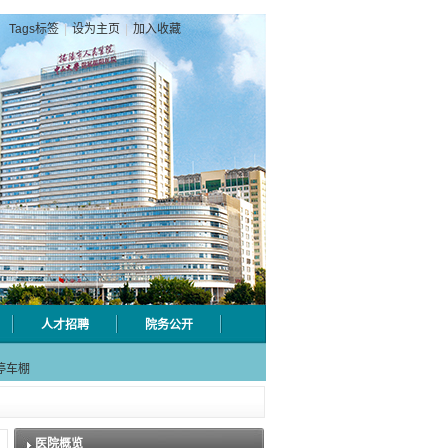
Tags标签
|
设为主页
|
加入收藏
人才招聘
院务公开
射用品
停车棚
级检验
件维修
修采购
医院概览
射用品