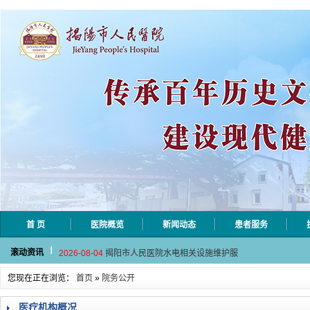
首 页
医院概览
新闻动态
患者服务
2026-08-06
揭阳市人民医院采集自动对焦相机市
滚动资讯
2026-08-04
揭阳市人民医院水电相关设施维护服
2026-07-31
大咖云集探内科前沿！首届榕江医学
您现在正在浏览：
首页
»
院务公开
2026-07-31
学术聚力！妇儿分论坛精彩收官
2026-07-31
以学术聚合力 | 运动健康分论坛助
医疗机构概况
2026-08-06
揭阳市人民医院采集自动对焦相机市