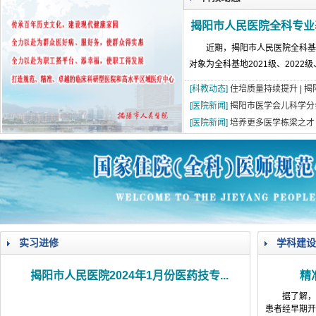
2026-08-04
揭阳市人民医院水电相关设施维护服
揭阳市人民医院全科专业
2026-07-31
大咖云集探内科前沿！首届榕江医学
2026-07-31
学术聚力！妇儿分论坛精彩收官
近期，揭阳市人民医院全科基
2026-07-31
以学术聚合力 | 运动健康分论坛助
对象为全科基地2021级、2022级
[科教动态]
住培质量持续提升 | 揭
[医院新闻]
揭阳市医学会儿科学分会
[医院新闻]
培养更多医学栋梁之才！
实习进修
学科建设
揭阳市人民医院2024年1月份医药技专...
精
据了解，
患者经早期开