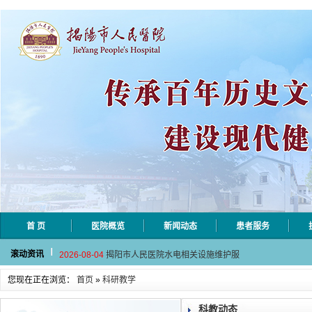
首 页
医院概览
新闻动态
患者服务
2026-08-06
揭阳市人民医院采集自动对焦相机市
滚动资讯
2026-08-04
揭阳市人民医院水电相关设施维护服
2026-07-31
大咖云集探内科前沿！首届榕江医学
您现在正在浏览：
首页
»
科研教学
2026-07-31
学术聚力！妇儿分论坛精彩收官
2026-07-31
以学术聚合力 | 运动健康分论坛助
科教动态
2026-08-06
揭阳市人民医院采集自动对焦相机市