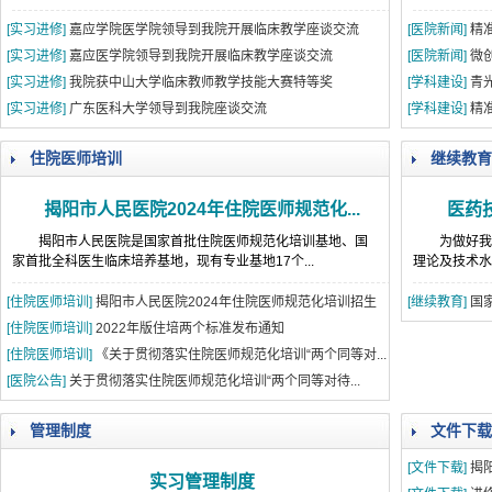
[实习进修]
嘉应学院医学院领导到我院开展临床教学座谈交流
[医院新闻]
精准
[实习进修]
嘉应医学院领导到我院开展临床教学座谈交流
[医院新闻]
微创
[实习进修]
我院获中山大学临床教师教学技能大赛特等奖
[学科建设]
青
[实习进修]
广东医科大学领导到我院座谈交流
[学科建设]
精准
住院医师培训
继续教育
揭阳市人民医院2024年住院医师规范化...
医药
揭阳市人民医院是国家首批住院医师规范化培训基地、国
为做好我
家首批全科医生临床培养基地，现有专业基地17个...
理论及技术水
[住院医师培训]
揭阳市人民医院2024年住院医师规范化培训招生
[继续教育]
国
简...
[住院医师培训]
2022年版住培两个标准发布通知
[住院医师培训]
《关于贯彻落实住院医师规范化培训“两个同等对...
[医院公告]
关于贯彻落实住院医师规范化培训“两个同等对待...
管理制度
文件下载
[文件下载]
揭
实习管理制度