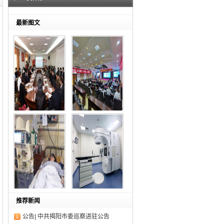
射用品
急分论
最新图文
赋能区
一院专
【深化合作 共建高
第二届药健康科普中
水
国
率先开展血浆置换技
我院放射治疗中心参
推荐新闻
术
与
公告| 中共揭阳市委巡察进驻公告