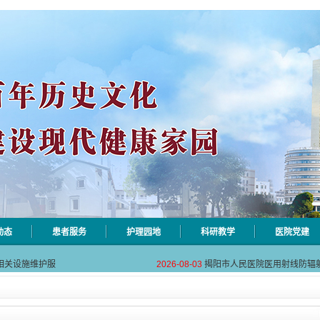
动态
患者服务
护理园地
科研教学
医院党建
自动对焦相机市
2026-08-06
揭阳市人民医院对接AI-HR省
相关设施维护服
2026-08-03
揭阳市人民医院医用射线防辐
！首届榕江医学
2026-07-31
碰撞学术火花！这场外科及应
坛精彩收官
2026-07-31
学术聚力促提升｜肿瘤分论坛
动健康分论坛助
2026-07-31
揭阳市人民医院再添2个中山
自动对焦相机市
2026-08-06
揭阳市人民医院对接AI-HR省