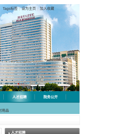
Tags标签
|
设为主页
|
加入收藏
人才招聘
院务公开
级检验
射用品
急分论
赋能区
一院专
人才招聘
级检验