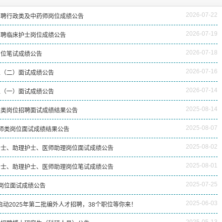
相关设施维护服
2026-08-03
揭阳市人民医院医用射线防辐
2026-07-22
招聘行政类及中药师岗位成绩公告
！首届榕江医学
2026-07-31
碰撞学术火花！这场外科及应
坛精彩收官
2026-07-31
学术聚力促提升｜肿瘤分论坛
2026-07-19
招聘临床护士岗位成绩公告
动健康分论坛助
2026-07-31
揭阳市人民医院再添2个中山
2026-07-18
岗位笔试成绩公告
2026-07-16
位（二）面试成绩公告
2026-07-14
位（一）面试成绩公告
2025-08-14
技类岗位招聘面试成绩结果公告
2025-08-07
医师类岗位面试成绩结果公告
2025-08-02
助产士、助理护士、医师助理岗位面试成绩公告
2025-08-01
助产士、助理护士、医师助理岗位笔试成绩公告
2025-07-25
1岗位面试成绩公告
2025-06-03
启动2025年第二批编外人才招聘，38个职位等你来！