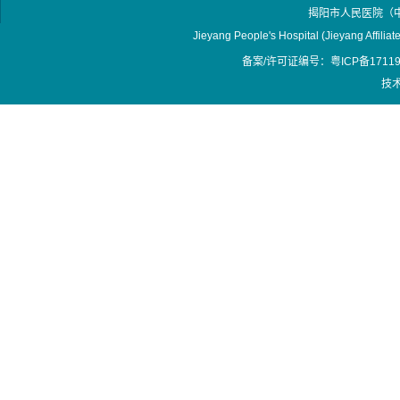
揭阳市人民医院（
Jieyang People's Hospital (Jieyang Affilia
备案/许可证编号：粤ICP备17119
技术支