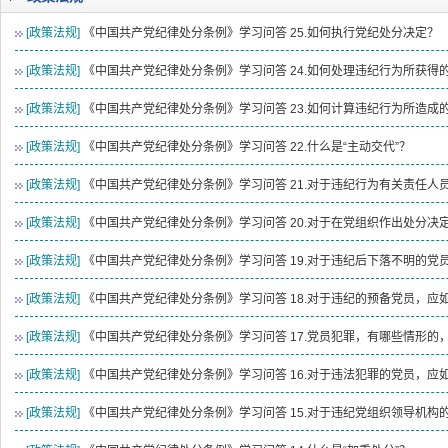
2026-08-04
揭阳市人民医院水电相关设施维护服
[政策法规]
《中国共产党纪律处分条例》学习问答 25.如何执行党纪处分决定？
2026-07-31
大咖云集探内科前沿！首届榕江医学
2026-07-31
学术聚力！妇儿分论坛精彩收官
[政策法规]
《中国共产党纪律处分条例》学习问答 24.如何处理违纪行为所获得
2026-07-31
以学术聚合力 | 运动健康分论坛助
[政策法规]
《中国共产党纪律处分条例》学习问答 23.如何计算违纪行为所造成
[政策法规]
《中国共产党纪律处分条例》学习问答 22.什么是“主动交代”？
[政策法规]
《中国共产党纪律处分条例》学习问答 21.对于违纪行为有关责任人
[政策法规]
《中国共产党纪律处分条例》学习问答 20.对于在党组织作出处分
[政策法规]
《中国共产党纪律处分条例》学习问答 19.对于违纪后下落不明的党
[政策法规]
《中国共产党纪律处分条例》学习问答 18.对于违纪的预备党员，应
[政策法规]
《中国共产党纪律处分条例》学习问答 17.党员犯罪，有哪些情形的
[政策法规]
《中国共产党纪律处分条例》学习问答 16.对于违法犯罪的党员，应
[政策法规]
《中国共产党纪律处分条例》学习问答 15.对于违纪党组织领导机构