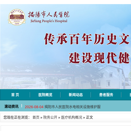
首 页
医院概览
新闻动态
患者服务
2026-08-06
揭阳市人民医院采集自动对焦相机市
滚动资讯
2026-08-04
揭阳市人民医院水电相关设施维护服
2026-07-31
大咖云集探内科前沿！首届榕江医学
您现在正在浏览：
首页
»
院务公开
»
医疗机构概况
» 正文
2026-07-31
学术聚力！妇儿分论坛精彩收官
2026-07-31
以学术聚合力 | 运动健康分论坛助
2026-08-06
揭阳市人民医院采集自动对焦相机市