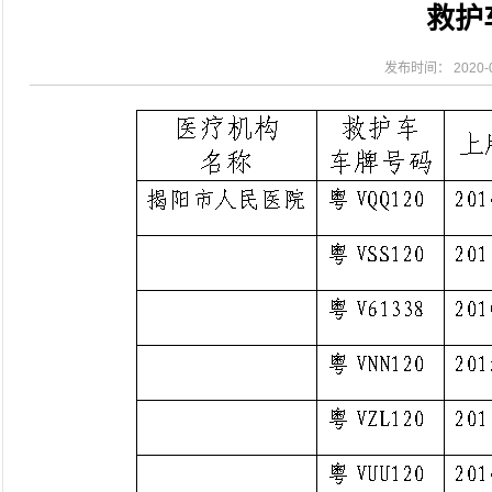
救护
2026-08-04
揭阳市人民医院水电相关设施维护服
2026-07-31
大咖云集探内科前沿！首届榕江医学
2026-07-31
学术聚力！妇儿分论坛精彩收官
发布时间： 2020-0
2026-07-31
以学术聚合力 | 运动健康分论坛助