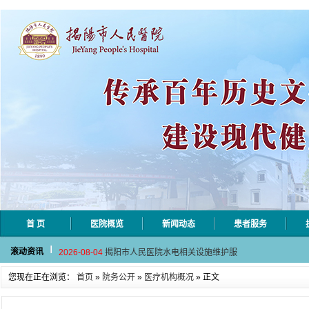
首 页
医院概览
新闻动态
患者服务
2026-08-06
揭阳市人民医院采集自动对焦相机市
滚动资讯
2026-08-04
揭阳市人民医院水电相关设施维护服
2026-07-31
大咖云集探内科前沿！首届榕江医学
您现在正在浏览：
首页
»
院务公开
»
医疗机构概况
» 正文
2026-07-31
学术聚力！妇儿分论坛精彩收官
2026-07-31
以学术聚合力 | 运动健康分论坛助
2026-08-06
揭阳市人民医院采集自动对焦相机市