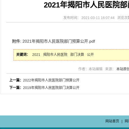
2021年揭阳市人民医院
2026-08-04
揭阳市人民医院水电相关设施维护服
2026-07-31
大咖云集探内科前沿！首届榕江医学
2026-07-31
学术聚力！妇儿分论坛精彩收官
发布时间： 2021-03-11 16:07:44 浏览
2026-07-31
以学术聚合力 | 运动健康分论坛助
附件:
2021年揭阳市人民医院部门预算公开.pdf
关键词：
2021
揭阳市人民医院
部门决算
公开
作者：本站编辑 来源：
本站原
上一篇：
2022年揭阳市人民医院部门预算公开
下一篇：
2019年揭阳市人民医院部门决算公开
网站首页
|
网