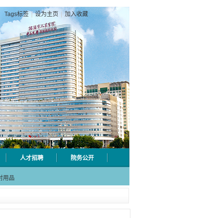
Tags标签
|
设为主页
|
加入收藏
人才招聘
院务公开
级检验
射用品
急分论
赋能区
一院专
级检验