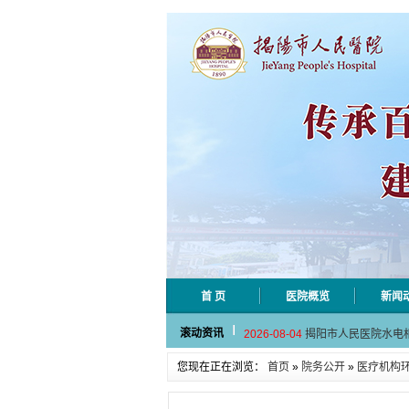
首 页
医院概览
新闻
2026-08-06
揭阳市人民医院采集
滚动资讯
2026-08-04
揭阳市人民医院水电
2026-07-31
大咖云集探内科前沿
您现在正在浏览：
首页
»
院务公开
»
医疗机构
2026-07-31
学术聚力！妇儿分论
2026-07-31
以学术聚合力 | 运
2026-08-06
揭阳市人民医院采集