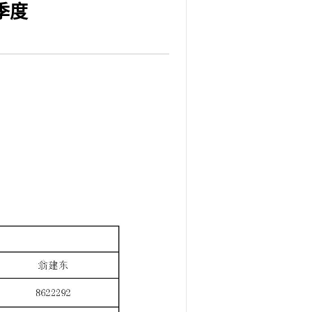
季度
射用品
急分论
赋能区
一院专