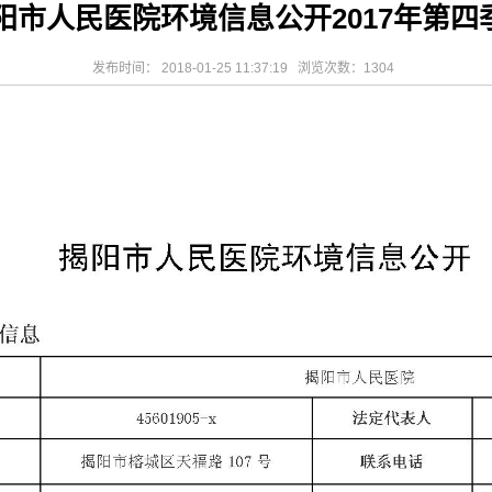
阳市人民医院环境信息公开2017年第四
相关设施维护服
2026-08-03
揭阳市人民医院医用射线防辐
！首届榕江医学
2026-07-31
碰撞学术火花！这场外科及应
坛精彩收官
2026-07-31
学术聚力促提升｜肿瘤分论坛
发布时间： 2018-01-25 11:37:19 浏览次数：
1304
动健康分论坛助
2026-07-31
揭阳市人民医院再添2个中山