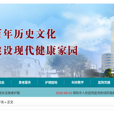
动态
患者服务
护理园地
科研教学
医院党建
自动对焦相机市
2026-08-06
揭阳市人民医院对接AI-HR省
相关设施维护服
2026-08-03
揭阳市人民医院医用射线防辐
！首届榕江医学
2026-07-31
碰撞学术火花！这场外科及应
环境
» 正文
坛精彩收官
2026-07-31
学术聚力促提升｜肿瘤分论坛
动健康分论坛助
2026-07-31
揭阳市人民医院再添2个中山
自动对焦相机市
2026-08-06
揭阳市人民医院对接AI-HR省