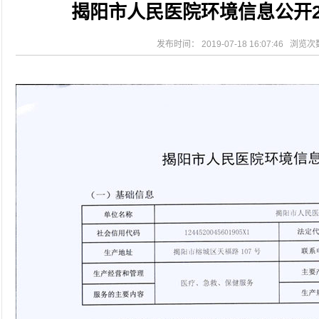
揭阳市人民医院环境信息公开2
2026-08-04
揭阳市人民医院水电相关设施维护服
2026-07-31
大咖云集探内科前沿！首届榕江医学
2026-07-31
学术聚力！妇儿分论坛精彩收官
发布时间： 2019-07-18 16:07:46 浏览
2026-07-31
以学术聚合力 | 运动健康分论坛助