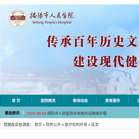
首 页
医院概览
新闻动态
患者服务
2026-08-06
揭阳市人民医院采集自动对焦相机市
滚动资讯
2026-08-04
揭阳市人民医院水电相关设施维护服
2026-07-31
大咖云集探内科前沿！首届榕江医学
您现在正在浏览：
首页
»
院务公开
»
医疗机构环境
» 正文
2026-07-31
学术聚力！妇儿分论坛精彩收官
2026-07-31
以学术聚合力 | 运动健康分论坛助
2026-08-06
揭阳市人民医院采集自动对焦相机市