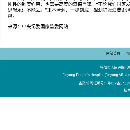
刚性的制度约束，也需要高度的道德自律。“不论我们国家
思想永远不能丢。”正本清源、一抓到底，狠刹铺张浪费歪
风。
来源：中央纪委国家监委网站
网站首页
|
网
揭阳市人民医院（
Jieyang People's Hospital (Jieyang Affilia
备案/许可证编号：粤ICP备17119
技术支