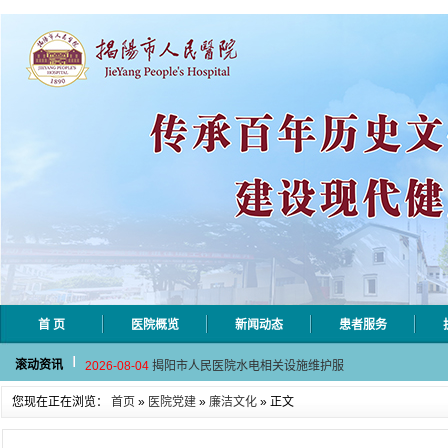
首 页
医院概览
新闻动态
患者服务
2026-08-06
揭阳市人民医院采集自动对焦相机市
滚动资讯
2026-08-04
揭阳市人民医院水电相关设施维护服
2026-07-31
大咖云集探内科前沿！首届榕江医学
您现在正在浏览：
首页
»
医院党建
»
廉洁文化
» 正文
2026-07-31
学术聚力！妇儿分论坛精彩收官
2026-07-31
以学术聚合力 | 运动健康分论坛助
2026-08-06
揭阳市人民医院采集自动对焦相机市