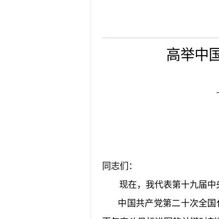
2026-08-04
揭阳市人民医院水电
2026-07-31
大咖云集探内科前沿
2026-07-31
学术聚力！妇儿分论
2026-07-31
以学术聚合力 | 运
高举中
同志们：
现在，我代表第十九届中央
中国共产党第二十次全国代