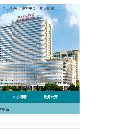
Tags标签
|
设为主页
|
加入收藏
人才招聘
院务公开
级检验
射用品
急分论
赋能区
一院专
级检验