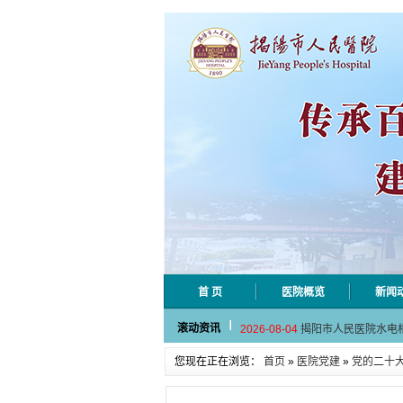
首 页
医院概览
新闻
2026-08-06
揭阳市人民医院采集
滚动资讯
2026-08-04
揭阳市人民医院水电
2026-07-31
大咖云集探内科前沿
您现在正在浏览：
首页
»
医院党建
»
党的二十
2026-07-31
学术聚力！妇儿分论
2026-07-31
以学术聚合力 | 运
2026-08-06
揭阳市人民医院采集