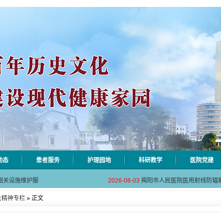
动态
患者服务
护理园地
科研教学
医院党建
自动对焦相机市
2026-08-06
揭阳市人民医院对接AI-HR省
相关设施维护服
2026-08-03
揭阳市人民医院医用射线防辐
！首届榕江医学
2026-07-31
碰撞学术火花！这场外科及应
大精神专栏
» 正文
坛精彩收官
2026-07-31
学术聚力促提升｜肿瘤分论坛
动健康分论坛助
2026-07-31
揭阳市人民医院再添2个中山
自动对焦相机市
2026-08-06
揭阳市人民医院对接AI-HR省