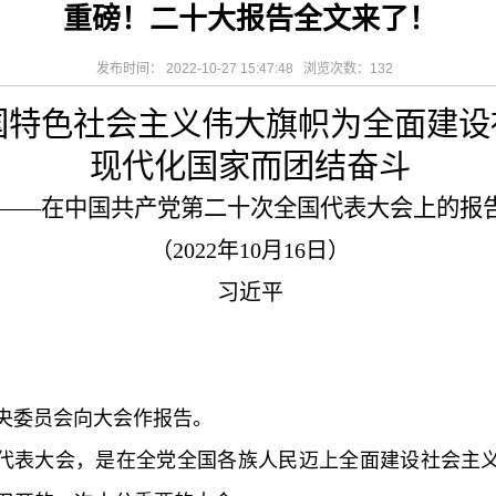
重磅！二十大报告全文来了！
相关设施维护服
2026-08-03
揭阳市人民医院医用射线防辐
！首届榕江医学
2026-07-31
碰撞学术火花！这场外科及应
坛精彩收官
2026-07-31
学术聚力促提升｜肿瘤分论坛
发布时间： 2022-10-27 15:47:48 浏览次数：
132
动健康分论坛助
2026-07-31
揭阳市人民医院再添2个中山
国特色社会主义伟大旗帜为全面建设
现代化国家而团结奋斗
——在中国共产党第二十次全国代表大会上的报
（
2022年10月16日）
习近平
委员会向大会作报告。
表大会，是在全党全国各族人民迈上全面建设社会主义