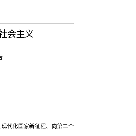
射用品
急分论
赋能区
一院专
社会主义
告
现代化国家新征程、向第二个