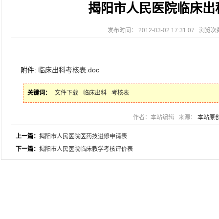
揭阳市人民医院临床出
2026-08-04
揭阳市人民医院水电相关设施维护服
2026-07-31
大咖云集探内科前沿！首届榕江医学
2026-07-31
学术聚力！妇儿分论坛精彩收官
发布时间： 2012-03-02 17:31:07 浏览
2026-07-31
以学术聚合力 | 运动健康分论坛助
附件:
临床出科考核表.doc
关键词：
文件下载
临床出科
考核表
作者：本站编辑 来源：
本站原
上一篇：
揭阳市人民医院医药技进修申请表
下一篇：
揭阳市人民医院临床教学考核评价表