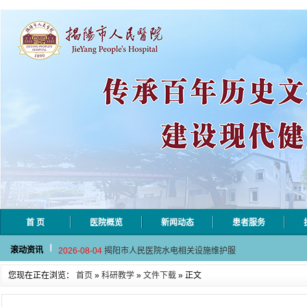
首 页
医院概览
新闻动态
患者服务
2026-08-06
揭阳市人民医院采集自动对焦相机市
滚动资讯
2026-08-04
揭阳市人民医院水电相关设施维护服
2026-07-31
大咖云集探内科前沿！首届榕江医学
您现在正在浏览：
首页
»
科研教学
»
文件下载
» 正文
2026-07-31
学术聚力！妇儿分论坛精彩收官
2026-07-31
以学术聚合力 | 运动健康分论坛助
2026-08-06
揭阳市人民医院采集自动对焦相机市