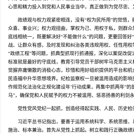
心思和精力投入到党和人民事业当中，真正做到为党尽
政绩观与权力观紧密相连，没有“权为民所用”的觉悟，
众喜、事业兴；权力观扭曲，掌权为己、用权于私，则群众
底线相统一，既要解决好“不能做什么”的问题，更要回答好
战、让群众有感，及时发现和纠治各类违规用权、任性用权
“政绩工程”等问题，抓典型抓现行抓通报，深化以案促改
标准就是最好的守底线，教育引导党员干部树牢马克思主义
觉摒弃庸懒散的消极心态，珍惜和用好组织提供的平台和机
民造福中升华思想境界。纪检监察权一旦被滥用造成的影响
作规范化法治化正规化建设年’行动成果，再集中抓两年”的
马”，确保党和人民赋予的权力不被滥用、惩恶扬善的利
党性党风党纪一起抓，创造经得起实践、人民、历
习近平总书记指出，要善于运用系统科学、系统思维、
施治、标本兼治。首先从党性上抓起。树立和践行正确政绩