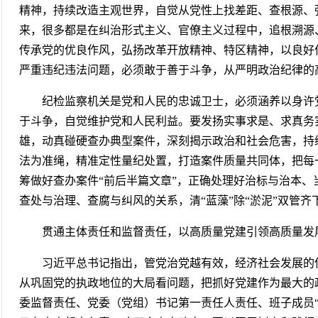
精神，持续改造主观世界，自觉从党性上找差距、查根源、
来，很多都是在纠治形式主义、官僚主义过程中，追根溯源
传承党的优良作风，弘扬改革开放精神、特区精神，以良好
严重违纪违法问题，必须敢于善于斗争，从严明政治纪律
纪检监察机关是党和人民的忠诚卫士，必须涵养以身许
于斗争，自觉维护党和人民利益。要发扬实事求是、求真务
雄，动真碰硬查办典型案件，深刻揭示政治和社会危害，持
法为准绳，精准定性量纪处置，打造案件质量共同体，把每
筹做好查办案件“前后半篇文章”，正确处理好治标与治本
查处与治理、查腐与纠风的关系，清“蓝藻”除“淤泥”双
贯通主体责任和监督责任，以高质量党建引领高质
习近平总书记指出，管党治党越有效，经济社会发展的
从巩固党的执政地位的大局看问题，把抓好党建作为最大的
委监督责任、党委（党组）书记第一责任人责任、班子成员