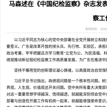
马森述在《中国纪检监察》杂志发
2026-07-31
揭阳市人民医院手腕带采购项目（第
2026-07-28
揭阳市人民医院采集自动对焦相机市
2026-07-28
揭阳市人民医院污水处理站运维管理
察工
2026-07-20
揭阳市人民医院血液透析用水成分检
发布时间： 2026-
以习近平同志为核心的党中央部署在全党开展树立和践
要意义。广东是改革开放的排头兵、先行地、实验区，承担
政治考量，牢牢把握这次学习教育“立党为公、为民造福、
绩观推动新征程纪检监察工作高质量发展，为广东在推进
坚持不懈用党的创新理论凝心铸魂，以高度政治自觉
习近平总书记指出，政绩观问题是一个根本性问题。树
界观、人生观、价值观总开关问题。党中央所有重大决策部
对这一重要思想学得越深、悟得越透，就越能深刻领会党中
部署与创造性开展工作有机统一起来，就越能增强使命意识