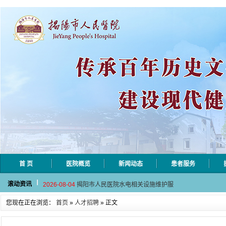
首 页
医院概览
新闻动态
患者服务
2026-08-06
揭阳市人民医院采集自动对焦相机市
滚动资讯
2026-08-04
揭阳市人民医院水电相关设施维护服
2026-07-31
大咖云集探内科前沿！首届榕江医学
您现在正在浏览：
首页
»
人才招聘
» 正文
2026-07-31
学术聚力！妇儿分论坛精彩收官
2026-07-31
以学术聚合力 | 运动健康分论坛助
2026-08-06
揭阳市人民医院采集自动对焦相机市