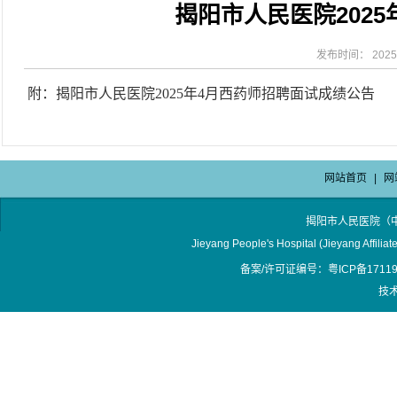
揭阳市人民医院202
2026-08-04
揭阳市人民医院水电相关设施维护服
2026-07-31
大咖云集探内科前沿！首届榕江医学
2026-07-31
学术聚力！妇儿分论坛精彩收官
发布时间： 2025-
2026-07-31
以学术聚合力 | 运动健康分论坛助
附：
揭阳市人民医院2025年4月西药师招聘面试成绩公告
网站首页
|
网
揭阳市人民医院（
Jieyang People's Hospital (Jieyang Affilia
备案/许可证编号：粤ICP备17119
技术支