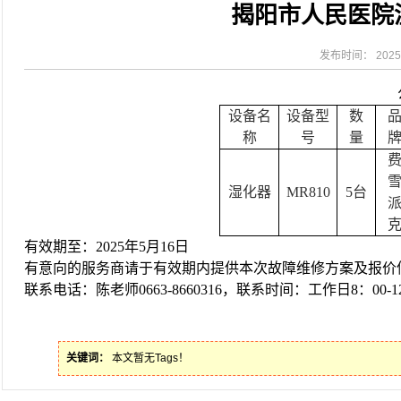
揭阳市人民医院
2026-08-06
揭阳市人民医院对接AI-HR省级检验
2026-08-03
揭阳市人民医院医用射线防辐射用品
2026-07-31
碰撞学术火花！这场外科及应急分论
发布时间： 2025-
2026-07-31
学术聚力促提升｜肿瘤分论坛赋能区
设备名
设备型
数
称
号
量
湿化器
MR810
5台
有效期
至
：
202
5
年
5
月
16
日
有意向的服务商请于
有效期
内提供
本次故障
维修方案
及报价
联系电话：
陈老师
0663-8660316
，联系时间：工作日
8：00-
关键词：
本文暂无Tags！