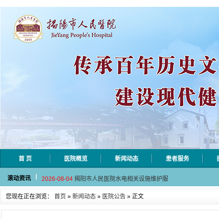
首 页
医院概览
新闻动态
患者服务
2026-08-06
揭阳市人民医院采集自动对焦相机市
滚动资讯
2026-08-04
揭阳市人民医院水电相关设施维护服
2026-07-31
大咖云集探内科前沿！首届榕江医学
您现在正在浏览：
首页
»
新闻动态
»
医院公告
» 正文
2026-07-31
学术聚力！妇儿分论坛精彩收官
2026-07-31
以学术聚合力 | 运动健康分论坛助
2026-08-06
揭阳市人民医院采集自动对焦相机市