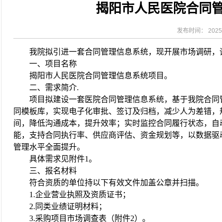
揭阳市人民医院合同
2026-08-04
揭阳市人民医院水电相关设施维护服
2026-07-31
大咖云集探内科前沿！首届榕江医学
2026-07-31
学术聚力！妇儿分论坛精彩收官
发布时间： 2025-
2026-07-31
以学术聚合力 | 运动健康分论坛助
我院拟引进一套合同管理信息系统，现开展市场调研，
一、项目名称
揭阳市人民医院合同管理信息系统项目。
二、需求简介
.
项目拟
建设一套医院合同管理信息系统，基于我院合同
同模板库，实现电子化审批、签订及归档，减少人为差错，
间，降低沟通成本，提升效率；实时监控合同履行状态，自
能，支持合同执行率、供应商评估、资金规划等，以数据驱
管理水平
全面提升
。
具体需求见附件
1。
三、报名材料
符合资质的单位持以下有效文件加盖公章并扫描。
1.
企业营业执照及资质证书；
2.
同类业绩证明材料；
3.采购项目市场调查表（附件2）。