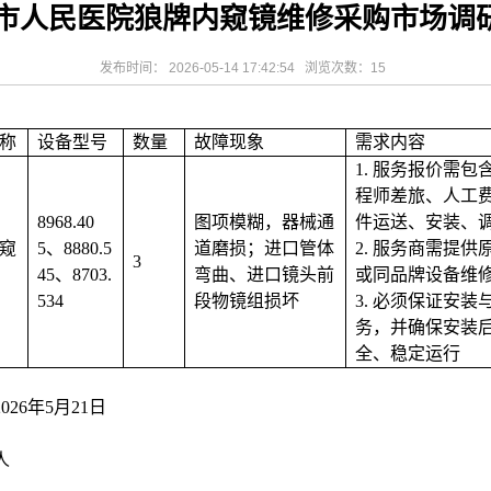
市人民医院狼牌内窥镜维修采购市场调
相关设施维护服
2026-08-03
揭阳市人民医院医用射线防辐
！首届榕江医学
2026-07-31
碰撞学术火花！这场外科及应
坛精彩收官
2026-07-31
学术聚力促提升｜肿瘤分论坛
发布时间： 2026-05-14 17:42:54 浏览次数：
15
动健康分论坛助
2026-07-31
揭阳市人民医院再添2个中山
称
设备型号
数量
故障现象
需求内容
1.
服务报价需包
程师差旅、人工
8968.40
图项模糊，器械通
件运送、安装、
窥
5、8880.5
道磨损；进口管体
2.
服务商需提供
3
45、8703.
弯曲、进口镜头前
或同品牌
设备
维
534
段物镜组损坏
3.
必须
保证
安装
务，并确保
安装
全、稳定运行
202
6
年
5
月
21
日
人