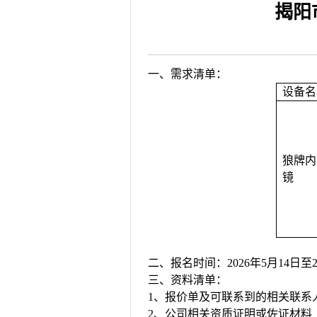
揭阳
2026-08-04
揭阳市人民医院水电
2026-07-31
大咖云集探内科前沿
2026-07-31
学术聚力！妇儿分论
2026-07-31
以学术聚合力 | 运
一、需求清单：
设备名
狼牌内
镜
二、报名时间：
202
6
年
5
月
14
日至
三、资料清单：
1、报价单
及可联系到的相关联系
2、公司相关资质证明或佐证材料