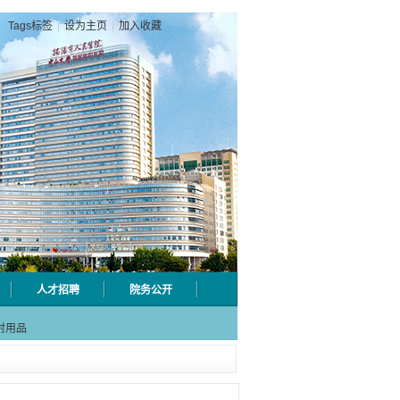
Tags标签
|
设为主页
|
加入收藏
人才招聘
院务公开
级检验
射用品
急分论
赋能区
一院专
级检验