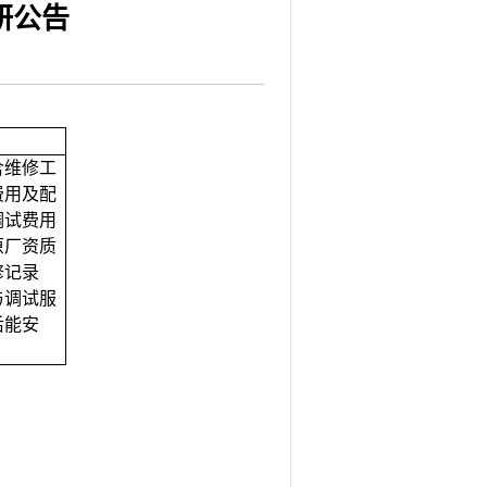
研公告
射用品
急分论
赋能区
一院专
含维修工
费用及配
调试费用
原厂资质
修记录
与调试服
后能安