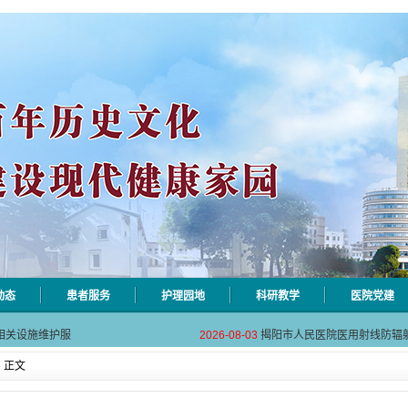
动态
患者服务
护理园地
科研教学
医院党建
自动对焦相机市
2026-08-06
揭阳市人民医院对接AI-HR省
相关设施维护服
2026-08-03
揭阳市人民医院医用射线防辐
！首届榕江医学
2026-07-31
碰撞学术火花！这场外科及应
» 正文
坛精彩收官
2026-07-31
学术聚力促提升｜肿瘤分论坛
动健康分论坛助
2026-07-31
揭阳市人民医院再添2个中山
自动对焦相机市
2026-08-06
揭阳市人民医院对接AI-HR省