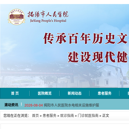
首 页
医院概览
新闻动态
患者服务
2026-08-06
揭阳市人民医院采集自动对焦相机市
滚动资讯
2026-08-04
揭阳市人民医院水电相关设施维护服
2026-07-31
大咖云集探内科前沿！首届榕江医学
您现在正在浏览：
首页
»
患者服务
»
就诊指南
»
门诊就医指南
» 正文
2026-07-31
学术聚力！妇儿分论坛精彩收官
2026-07-31
以学术聚合力 | 运动健康分论坛助
2026-08-06
揭阳市人民医院采集自动对焦相机市