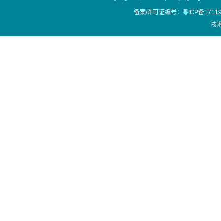
备案/许可证编号：粤ICP备17119
技术支