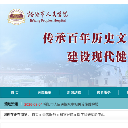
首 页
医院概览
新闻动态
患者服务
2026-08-06
揭阳市人民医院采集自动对焦相机市
滚动资讯
2026-08-04
揭阳市人民医院水电相关设施维护服
2026-07-31
大咖云集探内科前沿！首届榕江医学
您现在正在浏览：
首页
»
患者服务
»
科室导航
»
医学科研实验中心
2026-07-31
学术聚力！妇儿分论坛精彩收官
2026-07-31
以学术聚合力 | 运动健康分论坛助
2026-08-06
揭阳市人民医院采集自动对焦相机市