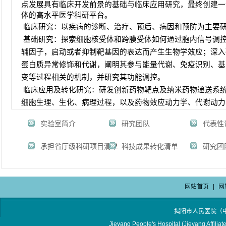
点发展具有临床开发前景的基础与临床应用研究，最终创建一
体的高水平医学科研平台。
临床研究：以疾病的诊断、治疗、预后、病因和预防为主要
基础研究：探索细胞核受体和跨膜受体如何通过胞内信号调
辅因子，启动或者抑制靶基因的表达而产生生物学效应；深入
蛋白质异常修饰和代谢，阐明其参与能量代谢、免疫识别、基
变等过程相关的机制，并研究其功能调控。
临床应用及转化研究：研发创新药物靶点及纳米药物递送系
细胞生理、生化、病理过程，以及药物效应动力学、代谢动力
实验室简介
研究团队
代表性
承担省厅级科研项目清单
科技成果转化清单
研究团
网站首页
|
网
揭阳市人民医院（
Jieyang People's Hospital (Jieyang Affilia