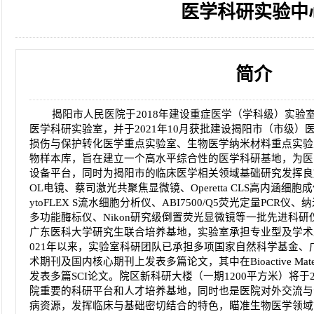
医学科研实验中
2026-08-04
揭阳市人民医院水电相关设施维护服
2026-07-31
大咖云集探内科前沿！首届榕江医学
2026-07-31
学术聚力！妇儿分论坛精彩收官
2026-07-31
以学术聚合力 | 运动健康分论坛助
简介
揭阳市人民医院于2018年建设重症医学（学科级）实验室
医学科研实验室，并于2021年10月获批建设揭阳市（市级
损伤与保护转化医学重点实验室、生物医学纳米材料重点实验
物样本库，旨在建立一个高水平综合性的医学科研基地，为医
设备平台，同时为揭阳市的临床医学相关领域基础研究发挥良
OL电镜、蔡司激光共聚焦显微镜、Operetta CLS高内涵
ytoFLEX S流水细胞分析仪、ABI7500/Q5荧光定量PCR仪、
多功能酶标仪、Nikon研究级倒置荧光显微镜等一批先进科研仪
广东医科大学研究生联合培养基地，实验室承担专业型及学术
021年以来，实验室科研团队已承担多项国家自然科学基金
术期刊及国内核心期刊上发表多篇论文，其中在Bioactive Materials
发表多篇SCI论文。院区新科研大楼（一期1200平方米）将于
院重要的科研平台和人才培养基地，同时也是医院对外交流与
病资源，发挥临床与基础密切结合的特色，瞄准生物医学领域