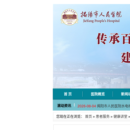
首 页
医院概览
新闻
2026-08-06
揭阳市人民医院采集
滚动资讯
2026-08-04
揭阳市人民医院水电
2026-07-31
大咖云集探内科前沿
您现在正在浏览：
首页
»
患者服务
»
健康讲堂
2026-07-31
学术聚力！妇儿分论
2026-07-31
以学术聚合力 | 运
2026-08-06
揭阳市人民医院采集