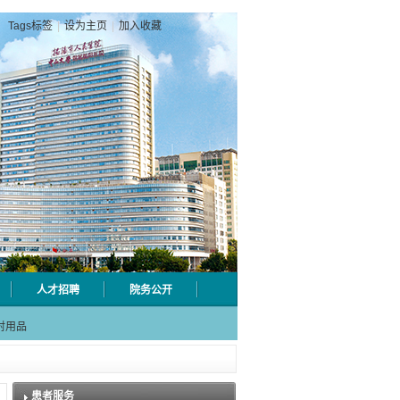
Tags标签
|
设为主页
|
加入收藏
人才招聘
院务公开
级检验
射用品
急分论
赋能区
一院专
患者服务
级检验