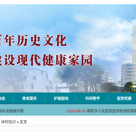
动态
患者服务
护理园地
科研教学
医院党建
自动对焦相机市
2026-08-06
揭阳市人民医院对接AI-HR省
相关设施维护服
2026-08-03
揭阳市人民医院医用射线防辐
！首届榕江医学
2026-07-31
碰撞学术火花！这场外科及应
»
体检知识
» 正文
坛精彩收官
2026-07-31
学术聚力促提升｜肿瘤分论坛
动健康分论坛助
2026-07-31
揭阳市人民医院再添2个中山
自动对焦相机市
2026-08-06
揭阳市人民医院对接AI-HR省