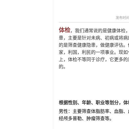
2026-08-04
揭阳市人民医院水电
2026-07-31
大咖云集探内科前沿
2026-07-31
学术聚力！妇儿分论
发布时间：
2026-07-31
以学术聚合力 | 运
体检
，我们通常说的是健康体检
患，主要是针对未病、初病或将病
的是筛查健康隐患，做健康评估。
家，利国，利民的一项事业。现如
上，体检不等同于诊疗，它更多的
的。
根据性别、年龄、职业等划分，体
男性：主要筛查体脂肪率、血脂、
经颅多普勒、肿瘤筛查等。