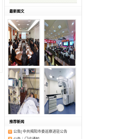
最新图文
【深化合作 共建高
第二届药健康科普中
水
国
率先开展血浆置换技
我院放射治疗中心参
推荐新闻
术
与
公告| 中共揭阳市委巡察进驻公告