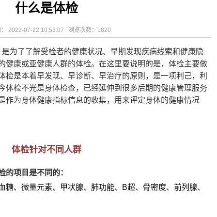
什么是体检
相关设施维护服
2026-08-03
揭阳市人民医院医用射线防辐
！首届榕江医学
2026-07-31
碰撞学术火花！这场外科及应
坛精彩收官
2026-07-31
学术聚力促提升｜肿瘤分论坛
 2022-07-22 10:53:07 浏览次数：
1820
动健康分论坛助
2026-07-31
揭阳市人民医院再添2个中山
，是为了了解受检者的健康状况、早期发现疾病线索和健康隐
的健康或亚健康人群的体检。在这里要说明的是，体检主要做
体检是本着早发现、早诊断、早治疗的原则，是一项利己，利
今体检不光是身体检查，已经延伸到很多后期的健康管理服务
是作为身体健康指标信息的收集，用来评定身体的健康情况
体检针对不同人群
检的项目是不同的：
血糖、微量元素、甲状腺、肺功能、B超、骨密度、前列腺、