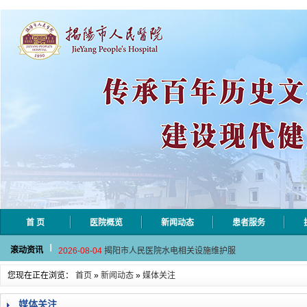
首 页
医院概览
新闻动态
患者服务
2026-08-06
揭阳市人民医院采集自动对焦相机市
滚动资讯
2026-08-04
揭阳市人民医院水电相关设施维护服
2026-07-31
大咖云集探内科前沿！首届榕江医学
您现在正在浏览：
首页
»
新闻动态
»
媒体关注
2026-07-31
学术聚力！妇儿分论坛精彩收官
2026-07-31
以学术聚合力 | 运动健康分论坛助
媒体关注
2026-08-06
揭阳市人民医院采集自动对焦相机市