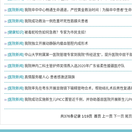
[医院新闻]
我院卒中中心畅通生命通道，严控黄金救治时间｜为脑卒中患者“生命
[医院新闻]
我院成功救治一例危重坏死性筋膜炎患者
[健康知识]
被毒蛇咬伤如何急救？专家为市民支招！
[医院新闻]
我院独立开展动静脉内瘘血管腔内成形术
[医院新闻]
中山大学附属第一医院管理专家到我院“传经送宝”，提升医院中层干
[医院新闻]
我院神内二科主管护师吴惜燕入选2020年广东省柔性援疆医疗队
[医院新闻]
真情服务暖人心 患者感激送锦旗
[医院新闻]
我院率先在粤东开展显微镜下输精管吻合术，帮助结扎术后男性复通
[医院新闻]
我院成功实施新生儿PICC置管近千例，并协助基层医院开展新生儿P
共376条记录 1/19页
首页
上一页
下一页
尾