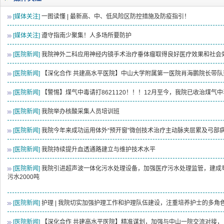
2026-08-04
揭阳市人民医院水电相关设施维护服
[媒体关注]
一图读懂 | 最新高、中、低风险区防控措施及防疫指引！
2026-07-31
大咖云集探内科前沿！首届榕江医学
2026-07-31
学术聚力！妇儿分论坛精彩收官
[媒体关注]
遵守指南少聚集！人多场所要防护
2026-07-31
以学术聚合力 | 运动健康分论坛助
[医院新闻]
我院神外二科应用神经内镜手术治疗垂体瘤取得良好医疗效果和社会
[医院新闻]
【深化合作 共建高水平医院】中山大学附属第一医院肖海鹏院长带
[医院新闻]
【警惕】煤气中毒请打8621120！！！12月至今，我院已收治煤气中
[医院新闻]
我院举办核酸采集人员培训班
[医院新闻]
我院今年来成功运用体外“预开窗”微创技术治疗主动脉夹层累及弓部病
[医院新闻]
我院持续提升血透通路建立与维护技术水平
[医院新闻]
我院引进超声波一体化污水处理设备，加强医疗污水处理监管，建成
污水2000吨
[医院新闻]
护理 | 我院切实加强护理工作和护理队伍建设，注重培养护士的多
[医院新闻]
【深化合作 共建高水平医院】精准谋划，加强与中山一院交流对接，