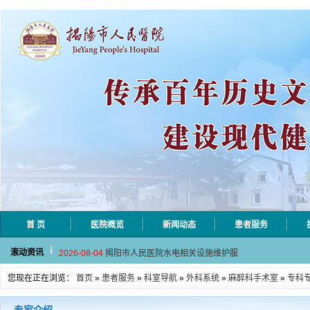
首 页
医院概览
新闻动态
患者服务
2026-08-06
揭阳市人民医院采集自动对焦相机市
滚动资讯
2026-08-04
揭阳市人民医院水电相关设施维护服
2026-07-31
大咖云集探内科前沿！首届榕江医学
您现在正在浏览：
首页
»
患者服务
»
科室导航
»
外科系统
»
麻醉科手术室
»
专科
2026-07-31
学术聚力！妇儿分论坛精彩收官
2026-07-31
以学术聚合力 | 运动健康分论坛助
2026-08-06
揭阳市人民医院采集自动对焦相机市