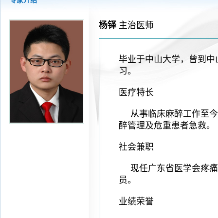
专家介绍
2026-08-04
揭阳市人民医院水电相关设施维护服
2026-07-31
大咖云集探内科前沿！首届榕江医学
杨铎
主治医师
2026-07-31
学术聚力！妇儿分论坛精彩收官
2026-07-31
以学术聚合力 | 运动健康分论坛助
毕业于中山大学，曾到中
习。
医疗特长
从事临床麻醉工作至今
醉管理及危重患者急救。
社会兼职
现任广东省医学会疼痛
员。
业绩荣誉