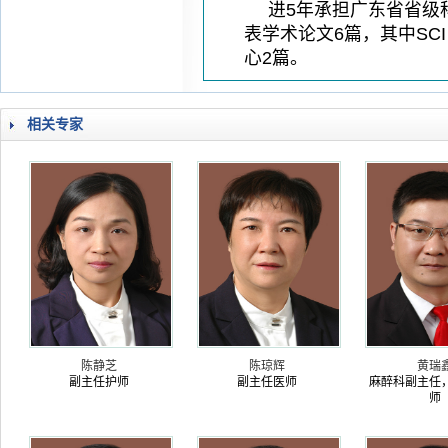
进5年承担广东省省级
表学术论文6篇，其中SC
心2篇。
相关专家
陈静芝
陈琼辉
黄瑞
副主任护师
副主任医师
麻醉科副主任
师