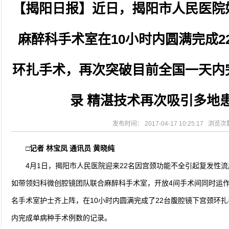
【揭阳日报】近日，揭阳市人民医院
2026-08-04
揭阳市人民医院水电相关设施维护服
2026-07-31
大咖云集探内科前沿！首届榕江医学
2026-07-31
学术聚力！妇儿分论坛精彩收官
麻醉科手术室在10小时内圆满完成2
2026-07-31
以学术聚合力 | 运动健康分论坛助
环扎手术，再次突破目前全国一天内
录 精湛技术再次吸引多地
发布时间： 2017-04-17 10:25:17 浏览
□记者 林宝凤 通讯员 黄晓纯
4月1日，揭阳市人民医院迎来22名因宫颈功能不全引起复发性
如带领妇科微创腔镜团队联合麻醉科手术室，开放4间手术间同时运作，
名手术室护士齐上阵，在10小时内圆满完成了22台腹腔镜下宫颈环
内完成单病种手术例数的记录。