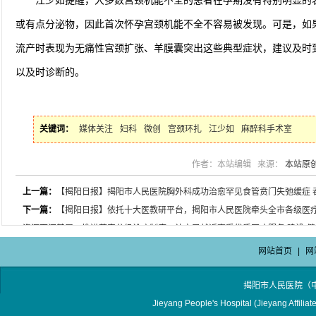
江少如提醒，大多数宫颈机能不全的患者在孕期没有特别明显的
或有点分泌物，因此首次怀孕宫颈机能不全不容易被发现。可是，如
流产时表现为无痛性宫颈扩张、羊膜囊突出这些典型症状，建议及时
以及时诊断的。
关键词：
媒体关注
妇科
微创
宫颈环扎
江少如
麻醉科手术室
作者：本站编辑 来源：
本站原
上一篇：
【揭阳日报】揭阳市人民医院胸外科成功治愈罕见食管贲门失弛缓症 
下一篇：
【揭阳日报】依托十大医教研平台，揭阳市人民医院牵头全市各级医疗
资源下沉基层，推进落实分级诊疗制度，让市民就近享受优质医疗服务 建设“健
网站首页
|
网
揭阳市人民医院（
Jieyang People's Hospital (Jieyang Affilia