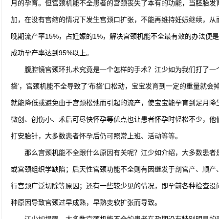
月的孕育。但宫颈机能不全患者的宫颈丧失了本有的功能，当胚胎发
加，在没有宫缩的情况下发生宫颈口扩张，不能再维持妊娠继续，从
晚期流产率15%，占妊娠的1%，解决宫颈机能不全最有效的办法便
成功孕产率达到95%以上。
腹腔镜宫颈环扎术究竟是一个怎样的手术？江少如为我们打了一个
袋’，宫颈机能不全导致了‘布袋’口松动，宝宝发育到一定的重量就会
就能降低或避免由于宫颈松弛而引起的流产，使宝宝能孕育到足月降
微创、创伤小、术后可尽快怀孕等优点也让患者怀孕时轻松不少，他
打安胎针，大多数患者怀孕后仍可照常上班、活动等等。
那么宫颈机能不全跟什么原因有关呢？江少如介绍，大多数患者
或宫颈组织学缺陷；后天性宫颈功能不全则有因继发于剖宫产、顺产
行宫颈广泛切除等原因；还有一些较少见的情况，即孕前各种检查没
种原因导致宫颈过早成熟，早熟变软扩张而导致。