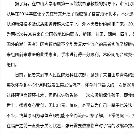
据了解，在中山大学附属第一医院姚书忠教授的指导下，市人民
队早在2014年底便率先在粤东开展了腹腔镜子宫宫颈环扎术，不少
队的精湛技术及优质服务传遍大江南北，外地患者纷纷闻讯而来。2016
为两批次共36名来自全国各地如内蒙古、新疆、甘肃、湖南、四川
国外的潮汕患者）因宫颈功能不全引发复发性流产的患者实施了腹腔
来组团前来求医的此类患者。手术进行得十分顺利，术麻间配合默契
绝口。
日前，记者来到市人民医院妇科住院部，见到了来自山东青岛的娜
每次怀孕到4~5个月时就发生突发性流产，怀孕时间最长的一次是28
过经阴道宫颈环扎术，但仍以失败告终。一次次没能保住孩子，即使
世上，娜娜身心受创，无比自责、愧疚，甚至认为自己一辈子也没法
不少，终其原因为母体宫颈机能不全而流产。据了解，正常情况下，
在临产之前一直处于关闭状态，张开需要依靠临产时子宫的收缩牵拉