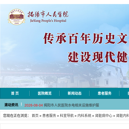
首 页
医院概览
新闻动态
患者服务
2026-08-06
揭阳市人民医院采集自动对焦相机市
滚动资讯
2026-08-04
揭阳市人民医院水电相关设施维护服
2026-07-31
大咖云集探内科前沿！首届榕江医学
您现在正在浏览：
首页
»
患者服务
»
科室导航
»
内科系统
»
肾脏病中心
»
肾脏内
2026-07-31
学术聚力！妇儿分论坛精彩收官
2026-07-31
以学术聚合力 | 运动健康分论坛助
2026-08-06
揭阳市人民医院采集自动对焦相机市