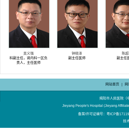
吴义强
钟晓泽
陈超
科副主任，肾内科一区负
副主任医师
副主任
责人，主任医师
网站首页
|
网
揭阳市人民医院（
Jieyang People's Hospital (Jieyang Affilia
备案/许可证编号：粤ICP备17119
技术支