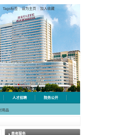
Tags标签
|
设为主页
|
加入收藏
人才招聘
院务公开
级检验
射用品
急分论
赋能区
一院专
患者服务
级检验