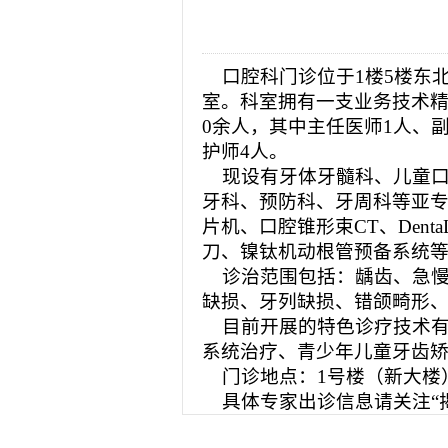
2026-08-04
揭阳市人民医院水电
2026-07-31
大咖云集探内科前沿
2026-07-31
学术聚力！妇儿分论
口腔科门诊位于
1楼5楼东
2026-07-31
以学术聚合力 | 运
室。
科室拥有一支业务技术
0余人，其中主任医师1人、
护师4人。
现设有牙体牙髓科、儿童口
牙科、预防科、牙周科等亚专
片机、口腔锥形束
CT、De
刀、镍钛机动根管预备系统
诊治范围包括：龋齿、急慢
缺损、牙列缺损、错颌畸形
目前开展的特色诊疗技术有
系统治疗、青少年儿童牙齿
门诊地点：
1号楼（新大楼
具体专家出诊信息请关注