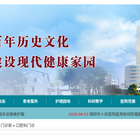
动态
患者服务
护理园地
科研教学
医院党建
自动对焦相机市
2026-08-06
揭阳市人民医院对接AI-HR省
相关设施维护服
2026-08-03
揭阳市人民医院医用射线防辐
！首届榕江医学
2026-07-31
碰撞学术火花！这场外科及应
»
门诊部
»
口腔科门诊
坛精彩收官
2026-07-31
学术聚力促提升｜肿瘤分论坛
动健康分论坛助
2026-07-31
揭阳市人民医院再添2个中山
自动对焦相机市
2026-08-06
揭阳市人民医院对接AI-HR省