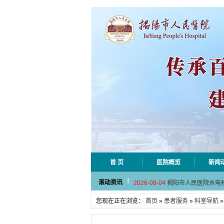
首 页
医院概览
新闻
2026-08-06
揭阳市人民医院采集
滚动资讯
2026-08-04
揭阳市人民医院水电
2026-07-31
大咖云集探内科前沿
您现在正在浏览：
首页
»
患者服务
»
科室导航
2026-07-31
学术聚力！妇儿分论
2026-07-31
以学术聚合力 | 运
2026-08-06
揭阳市人民医院采集