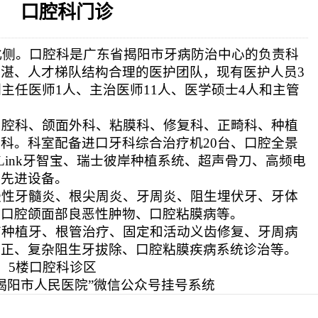
口腔科门诊
相关设施维护服
2026-08-03
揭阳市人民医院医用射线防辐
！首届榕江医学
2026-07-31
碰撞学术火花！这场外科及应
坛精彩收官
2026-07-31
学术聚力促提升｜肿瘤分论坛
北侧。
口腔科是广东省揭阳市牙病防治中心的负责科
动健康分论坛助
2026-07-31
揭阳市人民医院再添2个中山
精湛、人才梯队结构合理的医护团队，现有医护人员
3
副主任医师1人、主治医师11人、医学硕士4人和主管
腔科、颌面外科、粘膜科、修复科、正畸科、种植
科。科室配备进口牙科综合治疗机20台
、
口腔全景
ntaLink牙智宝、瑞士彼岸种植系统、超声骨刀、高频电
等先进设备。
性牙髓炎、根尖周炎、牙周炎、阻生埋伏牙、牙体
、口腔颌面部良恶性肿物、口腔粘膜病等。
种植牙、根管治疗、固定和活动义齿修复、牙周病
矫正、复杂阻生牙拔除、口腔粘膜疾病系统诊治等。
）5楼口腔科诊区
“揭阳市人民医院”微信公众号挂号系统