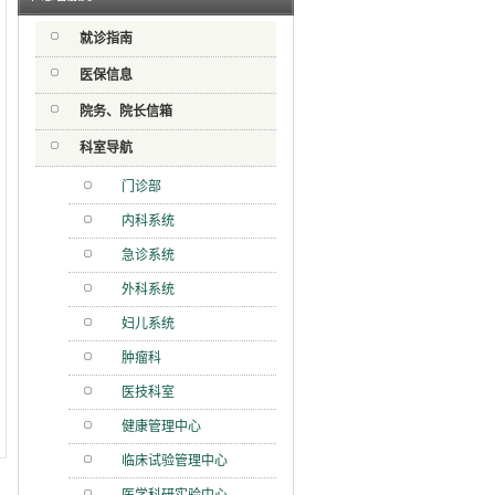
射用品
就诊指南
急分论
赋能区
医保信息
一院专
院务、院长信箱
科室导航
门诊部
内科系统
急诊系统
外科系统
妇儿系统
肿瘤科
医技科室
健康管理中心
临床试验管理中心