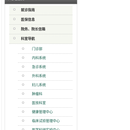
射用品
就诊指南
急分论
赋能区
医保信息
一院专
院务、院长信箱
科室导航
门诊部
内科系统
急诊系统
外科系统
妇儿系统
肿瘤科
医技科室
健康管理中心
临床试验管理中心