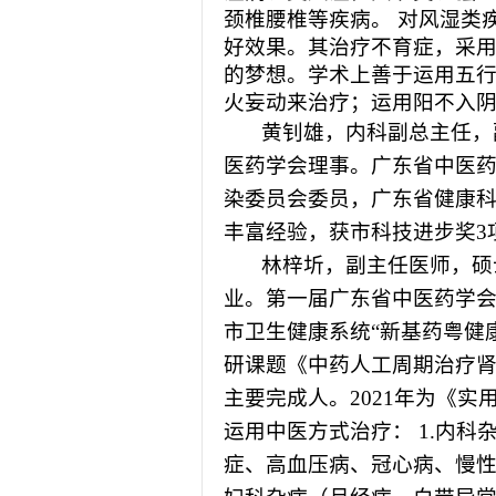
颈椎腰椎等疾病。
对风湿类
好效果。其治疗不育症，采
的梦想。学术上善于运用五
火妄动来治疗；运用阳不入
黄钊雄
，
内科副总主任，
医药学会理事。广东省中医
染委员会委员，广东省健康
丰富经验，获市科技进步奖
3
林梓圻
，
副主任医师，硕
业。第一届广东省中医药学
市卫生健康系统“新基药粤健康
研课题《中药人工周期治疗
主要完成人。2021年为《
运用中医方式治疗： 1.内
症、高血压病、冠心病、慢性