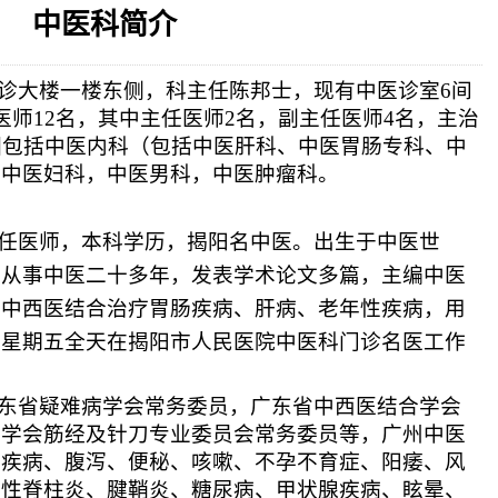
中医科简介
相关设施维护服
2026-08-03
揭阳市人民医院医用射线防辐
！首届榕江医学
2026-07-31
碰撞学术火花！这场外科及应
坛精彩收官
2026-07-31
学术聚力促提升｜肿瘤分论坛
诊大楼一楼东侧，科主任陈邦士，现有中医诊室
动健康分论坛助
2026-07-31
揭阳市人民医院再添2个中山
6间
医师12名，其中主任医师2名，副主任医师4名，主治
围包括中医内科（包括中医肝科、中医胃肠专科、中
，中医妇科，中医男科，中医肿瘤科。
任医师，本科学历，揭阳名中医。出生于中医世
，从事中医二十多年，发表学术论文多篇，主编中医
过中西医结合治疗胃肠疾病、肝病、老年性疾病，用
至星期五全天在揭阳市人民医院中医科门诊名医工作
东省疑难病学会常务委员，广东省中西医结合学会
灸学会筋经及针刀专业委员会常务委员等，广州中医
胃疾病、腹泻、便秘、咳嗽、不孕不育症、阳痿、风
直性脊柱炎、腱鞘炎、糖尿病、甲状腺疾病、眩晕、