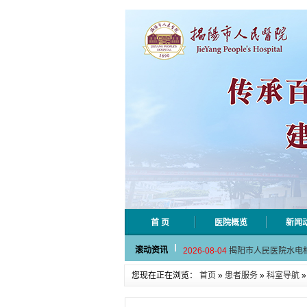
首 页
医院概览
新闻
2026-08-06
揭阳市人民医院采集
滚动资讯
2026-08-04
揭阳市人民医院水电
2026-07-31
大咖云集探内科前沿
您现在正在浏览：
首页
»
患者服务
»
科室导航
2026-07-31
学术聚力！妇儿分论
2026-07-31
以学术聚合力 | 运
2026-08-06
揭阳市人民医院采集