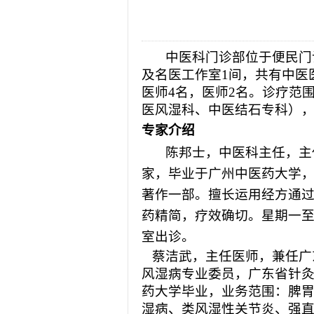
2026-08-04
揭阳市人民医院水电
2026-07-31
大咖云集探内科前沿
2026-07-31
学术聚力！妇儿分论
中医科门诊部位于便民门
2026-07-31
以学术聚合力 | 运
及名医工作室1间，共有中医
医师4名，医师2名。诊疗范
医风湿科、中医结石专科）
专家介绍
陈邦士
，
中医科主任，主
家，毕业于广州中医药大学
著作一部。擅长运用经方通
药精简，疗效确切。星期一
室出诊。
蔡洁武
，
主任医师，兼任广
风湿病专业委员，广东省针
药大学毕业，业务范围：脾
湿病、类风湿性关节炎、强