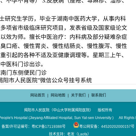
、不孕不育等） 3.皮肤病（座疮、荨麻疹、湿疹、
士研究生学历，毕业于湖南中医药大学，从事内科
持多项省市级临床研究项目，发表省级及国家级论文
，以效为师。擅长中医治疗：内科病及部分疑难杂症
口臭口疮、慢性胃炎、慢性结肠炎、慢性腹泻、慢性
气重引起的各种不适及亚健康调理等。星期三上午、
院中医科门诊出诊。
南门东侧便民门诊
“揭阳市人民医院”微信公众号挂号系统
网站首页
|
网站地图
|
关于我们
|
联系我们
揭阳市人民医院（中山大学附属揭阳医院） 版权所有
eople's Hospital (Jieyang Affiliated Hospital, Sun Yat-sen University ) All Right
备案/许可证编号：粤ICP备17119388号
粤公网安备：44520202000157号
技术支持：老发（Laofa）