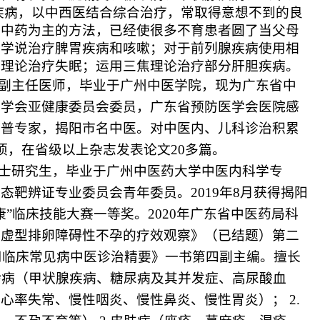
疾病，以中西医结合综合治疗，常取得意想不到的良
用中药为主的方法，已经使很多不育患者圆了当父母
行学说治疗脾胃疾病和咳嗽；对于前列腺疾病使用相
阴理论治疗失眠；运用三焦理论治疗部分肝胆疾病。
副主任医师，毕业于广州中医学院，现为广东省中
药学会亚健康委员会委员，广东省预防医学会医院感
科普专家，揭阳市名中医。对中医内、儿科诊治积累
项，在省级以上杂志发表论文20多篇。
士研究生，毕业于广州中医药大学中医内科学专
会态靶辨证专业委员会青年委员。
2019年8月获得揭阳
”临床技能大赛一等奖。2020年广东省中医药局科
肾虚型排卵障碍性不孕的疗效观察》（已结题）第二
实用临床常见病中医诊治精要》一书第四副主编。擅长
科杂病（甲状腺疾病、糖尿病及其并发症、高尿酸血
心率失常、慢性咽炎、慢性鼻炎、慢性胃炎）； 2.