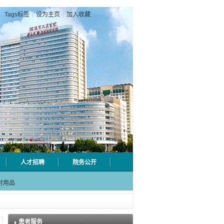
Tags标签
|
设为主页
|
加入收藏
人才招聘
院务公开
级检验
射用品
急分论
赋能区
一院专
患者服务
级检验