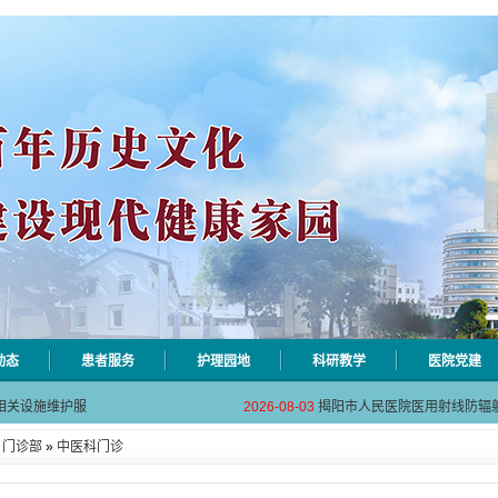
动态
患者服务
护理园地
科研教学
医院党建
自动对焦相机市
2026-08-06
揭阳市人民医院对接AI-HR省
相关设施维护服
2026-08-03
揭阳市人民医院医用射线防辐
！首届榕江医学
2026-07-31
碰撞学术火花！这场外科及应
»
门诊部
»
中医科门诊
坛精彩收官
2026-07-31
学术聚力促提升｜肿瘤分论坛
动健康分论坛助
2026-07-31
揭阳市人民医院再添2个中山
自动对焦相机市
2026-08-06
揭阳市人民医院对接AI-HR省