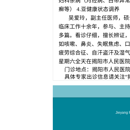
妇科杂病（月经病、白带异常
癣等） 4.亚健康状态调养
吴爱玲
，
副主任医师，硕
临床工作十余年，参与、主
多篇。看诊仔细，擅长辨证
如咳嗽、鼻炎、失眠焦虑、
疲劳综合征、自汗盗汗及湿
星期六全天在揭阳市人民医
门诊地点：揭阳市人民医院
具体专家出诊信息请关注
Jieyang P