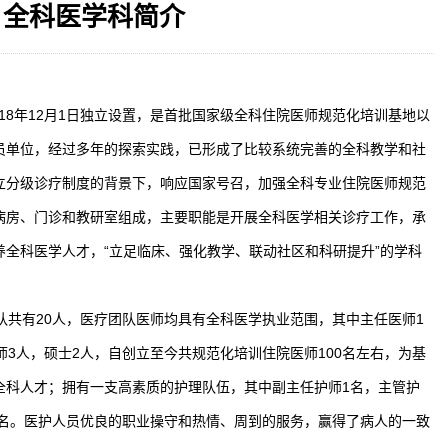
全科医学科简介
相关设施维护服
2026-08-03
揭阳市人民医院医用射线防辐
！首届榕江医学
2026-07-31
碰撞学术火花！这场外科及应
坛精彩收官
2026-07-31
学术聚力促提升｜肿瘤分论坛
动健康分论坛助
2026-07-31
揭阳市人民医院再添2个中山
018年12月1日独立设置，是首批国家级全科住院医师规范化培训基地以
员单位，经过多年的探索实践，已形成了比较系统完善的全科教学和社
立分级诊疗制度的背景下，响应国家号召，加强全科专业住院医师规范
病房、门诊和教研室组成，主要职能是开展全科医学相关诊疗工作，承
全科医学人才，“立足临床、强化教学、联动社区和科研提升”的学科
队共有20人，医疗团队医师均具有全科医学执业范围，其中主任医师1
师3人，硕士2人，自创立至今共规范化培训住院医师100名左右，为基
全科人才；拥有一支高素质的护理队伍，其中副主任护师1名，主管护
1名。医护人员优良的职业操守和热情、周到的服务，赢得了病人的一致