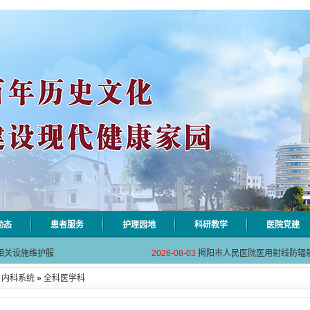
动态
患者服务
护理园地
科研教学
医院党建
自动对焦相机市
2026-08-06
揭阳市人民医院对接AI-HR省
相关设施维护服
2026-08-03
揭阳市人民医院医用射线防辐
！首届榕江医学
2026-07-31
碰撞学术火花！这场外科及应
»
内科系统
»
全科医学科
坛精彩收官
2026-07-31
学术聚力促提升｜肿瘤分论坛
动健康分论坛助
2026-07-31
揭阳市人民医院再添2个中山
自动对焦相机市
2026-08-06
揭阳市人民医院对接AI-HR省