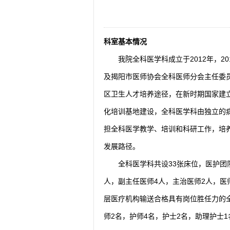
2026-08-04
揭阳市人民医院水电
2026-07-31
大咖云集探内科前沿
2026-07-31
学术聚力！妇儿分论
2026-07-31
以学术聚合力 | 运
科室基本情况
我院全科医学科成立于2012年，2
及揭阳市医师协会全科医师分会主任委
区卫生人才培养途径，在新时期国家建
化培训基地建设，全科医学科由独立的
担全科医学教学、培训和科研工作，培养
发展路径。
全科医学科共设33张床位，医护团
人，副主任医师4人，主治医师2人，医
层医疗机构输送合格具有岗位胜任力的
师2名，护师4名，护士2名，助理护士