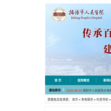
首 页
医院概览
新闻
2026-08-06
揭阳市人民医院采集
滚动资讯
2026-08-04
揭阳市人民医院水电
2026-07-31
大咖云集探内科前沿
您现在正在浏览：
首页
»
患者服务
»
科室导航
2026-07-31
学术聚力！妇儿分论
2026-07-31
以学术聚合力 | 运
2026-08-06
揭阳市人民医院采集