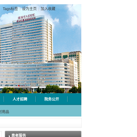
Tags标签
|
设为主页
|
加入收藏
人才招聘
院务公开
级检验
射用品
急分论
赋能区
一院专
患者服务
级检验