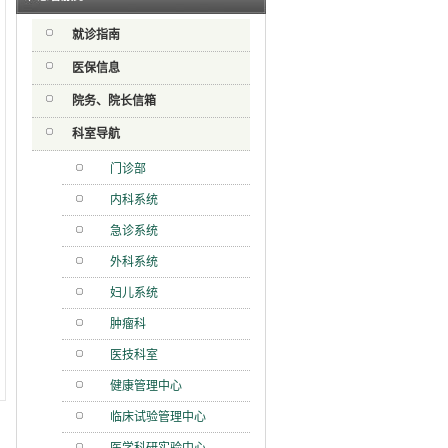
射用品
就诊指南
急分论
赋能区
医保信息
一院专
院务、院长信箱
科室导航
门诊部
内科系统
急诊系统
外科系统
妇儿系统
肿瘤科
医技科室
健康管理中心
临床试验管理中心