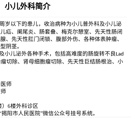
小儿外科简介
相关设施维护服
2026-08-03
揭阳市人民医院医用射线防辐
！首届榕江医学
2026-07-31
碰撞学术火花！这场外科及应
坛精彩收官
2026-07-31
学术聚力促提升｜肿瘤分论坛
动健康分论坛助
周岁以下
的患
儿
，收治病种为小儿
2026-07-31
普外科及小儿泌
揭阳市人民医院再添2个中山
小儿疝、阑尾炎、肠套叠、梅克尔憩室、先天性肠闭
胰腺、先天性肛门闭锁、腹部外伤、各种体表肿瘤、
匿型阴茎。
及小儿泌外各种手术，包括高难度的肠旋转不良
Lad
胎瘤切除、肾母细胞瘤切除、先天性巨结肠根治、小
任医师
医师
楼）6楼外科诊区
“揭阳市人民医院”微信公众号挂号系统
。