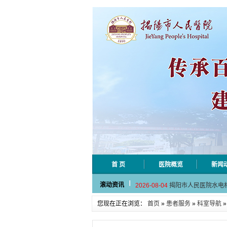
首 页
医院概览
新闻
2026-08-06
揭阳市人民医院采集
滚动资讯
2026-08-04
揭阳市人民医院水电
2026-07-31
大咖云集探内科前沿
您现在正在浏览：
首页
»
患者服务
»
科室导航
2026-07-31
学术聚力！妇儿分论
2026-07-31
以学术聚合力 | 运
2026-08-06
揭阳市人民医院采集