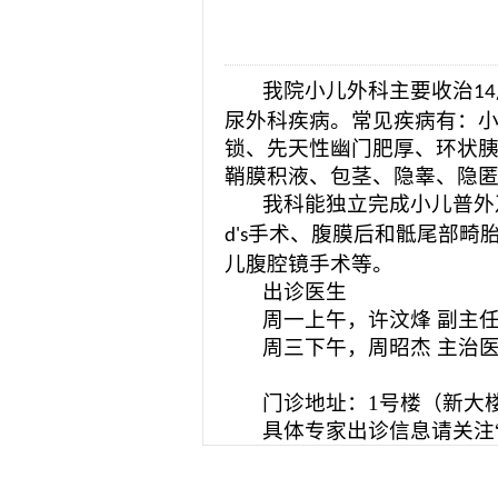
2026-08-04
揭阳市人民医院水电
2026-07-31
大咖云集探内科前沿
2026-07-31
学术聚力！妇儿分论
我院小儿外科主要收治
2026-07-31
以学术聚合力 | 运
14
尿外科疾病。常见疾病有：
锁、先天性幽门肥厚、环状
鞘膜积液、包茎、隐睾、隐
我科能独立完成小儿普外
手术、腹膜后和骶尾部畸
d's
儿腹腔镜手术等。
出诊医生
周一上午，许汶烽
副主
周三下午，周昭杰
主治
门诊地址：
1号楼（新大
具体专家出诊信息请关注