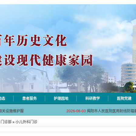
动态
患者服务
护理园地
科研教学
医院党建
自动对焦相机市
2026-08-06
揭阳市人民医院对接AI-HR省
相关设施维护服
2026-08-03
揭阳市人民医院医用射线防辐
！首届榕江医学
2026-07-31
碰撞学术火花！这场外科及应
»
门诊部
»
小儿外科门诊
坛精彩收官
2026-07-31
学术聚力促提升｜肿瘤分论坛
动健康分论坛助
2026-07-31
揭阳市人民医院再添2个中山
自动对焦相机市
2026-08-06
揭阳市人民医院对接AI-HR省