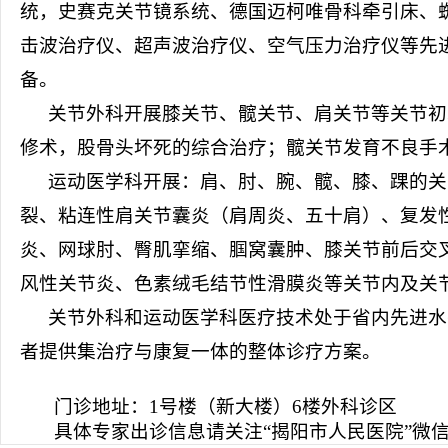
统
，史赛克关节镜系统、
德国迈柯唯
骨科牵引床、
击波治疗仪、超声波治疗仪、空气压力治疗仪等
先
备。
关节外科开展膝关节、髋关节、肩关节等关节初
修术，股骨头坏死的综合治疗；髋关节发育不良手
运动医学科开展：肩、肘、腕、髋、膝、踝的关
裂、粘连性肩关节囊炎（肩周炎、五十肩）、复发
炎、网球肘、臀肌挛缩、腘窝囊肿、膝关节前后交
风性关节炎、色素绒毛结节性滑膜炎等关节内及关
关节外科和运动医学科医疗技术处于省内先进水
者提供集治疗与康复一体的整体诊疗方案。
门诊地址：
1号楼（新大楼）6楼外科诊区
具体专家出诊信息请关注
“揭阳市人民医院”微