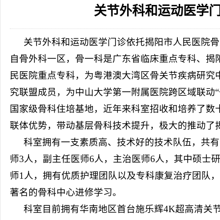
关节外科和运动医学
2026-08-04
揭阳市人民医院水电相关设施维护服
2026-07-31
大咖云集探内科前沿！首届榕江医学
2026-07-31
学术聚力！妇儿分论坛精彩收官
2026-07-31
以学术聚合力 | 运动健康分论坛助
关节外科和运动医学
门诊依托
揭阳市人民医院骨
自骨外科一区，
骨一
科
是广东省临床重点专科、揭
民医院重点专科，为粤港澳大湾区骨关节疾病研究
究联盟成员，为中山大学第一附属医院跨区域联动
国家级
骨科
住培基地，近年来科室招收和培养了数
联体优势，带动基层骨科技术提升，极大的推动了
科室拥有一支素质高、技术好的技术队伍，共有
师
3
人，
副主任医师
6人，
主治医师
6人，
其中
硕士
师
1人，
拥有优质护理团队以及专科康复治疗团队
著名的骨科中心进修学习。
科室目前拥有华南地区首台
施乐辉
4K超高清关