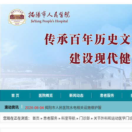
首 页
医院概览
新闻动态
患者服务
2026-08-06
揭阳市人民医院采集自动对焦相机市
滚动资讯
2026-08-04
揭阳市人民医院水电相关设施维护服
2026-07-31
大咖云集探内科前沿！首届榕江医学
您现在正在浏览：
首页
»
患者服务
»
科室导航
»
门诊部
»
关节外科和运动医学门
2026-07-31
学术聚力！妇儿分论坛精彩收官
2026-07-31
以学术聚合力 | 运动健康分论坛助
2026-08-06
揭阳市人民医院采集自动对焦相机市