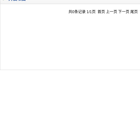
2026-07-31
大咖云集探内科前沿！首届榕江医学
2026-07-31
学术聚力！妇儿分论坛精彩收官
共0条记录 1/1页
首页
上一页
下一页
尾页
2026-07-31
以学术聚合力 | 运动健康分论坛助
2026-07-31
揭阳市人民医院手腕带采购项目（第