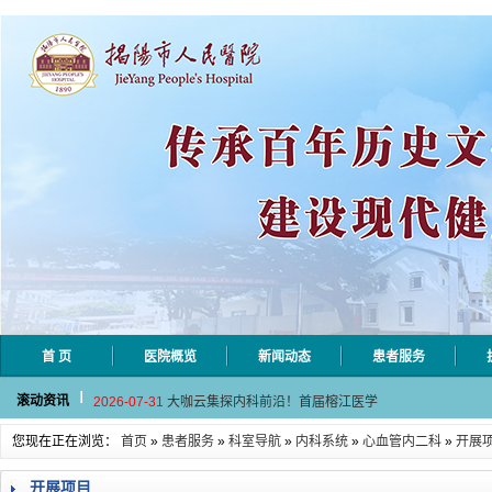
首 页
医院概览
新闻动态
患者服务
2026-08-04
揭阳市人民医院水电相关设施维护服
滚动资讯
2026-07-31
大咖云集探内科前沿！首届榕江医学
2026-07-31
学术聚力！妇儿分论坛精彩收官
您现在正在浏览：
首页
»
患者服务
»
科室导航
»
内科系统
»
心血管内二科
»
开展
2026-07-31
以学术聚合力 | 运动健康分论坛助
2026-07-31
揭阳市人民医院手腕带采购项目（第
开展项目
2026-08-04
揭阳市人民医院水电相关设施维护服