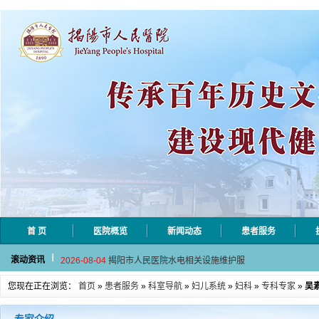
首 页
医院概览
新闻动态
患者服务
2026-08-06
揭阳市人民医院采集自动对焦相机市
滚动资讯
2026-08-04
揭阳市人民医院水电相关设施维护服
2026-07-31
大咖云集探内科前沿！首届榕江医学
您现在正在浏览：
首页
»
患者服务
»
科室导航
»
妇儿系统
»
妇科
»
专科专家
»
吴
2026-07-31
学术聚力！妇儿分论坛精彩收官
2026-07-31
以学术聚合力 | 运动健康分论坛助
2026-08-06
揭阳市人民医院采集自动对焦相机市