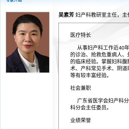
专家介绍
2026-08-04
揭阳市人民医院水电相关设施维护服
2026-07-31
大咖云集探内科前沿！首届榕江医学
吴素芳
妇产科教研室主任，主
2026-07-31
学术聚力！妇儿分论坛精彩收官
2026-07-31
以学术聚合力 | 运动健康分论坛助
医疗特长
从事妇产科工作近40
的诊治、抢救危重病人、
的临床经验。掌握妇科腹
术、产科常见手术、阴道
等有较丰富经验。
社会兼职
广东省医学会妇产科分
科分会主任委员。
业绩荣誉