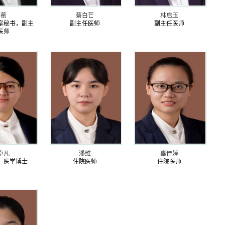
蔡蘅
蔡白芒
林启玉
室秘书，副主
副主任医师
副主任医师
医师
卓凡
潘维
辜佳婷
，医学博士
住院医师
住院医师