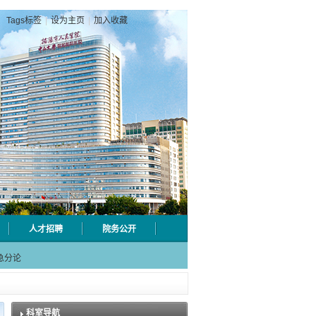
Tags标签
|
设为主页
|
加入收藏
人才招聘
院务公开
射用品
急分论
赋能区
一院专
停车棚
科室导航
射用品