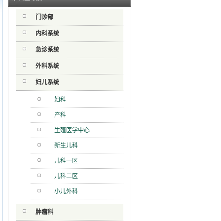
急分论
门诊部
赋能区
一院专
内科系统
停车棚
急诊系统
外科系统
妇儿系统
妇科
产科
生殖医学中心
新生儿科
儿科一区
儿科二区
小儿外科
肿瘤科