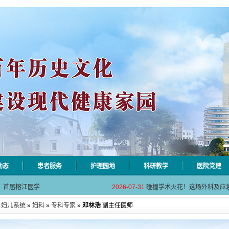
动态
患者服务
护理园地
科研教学
医院党建
相关设施维护服
2026-08-03
揭阳市人民医院医用射线防辐
！首届榕江医学
2026-07-31
碰撞学术火花！这场外科及应
坛精彩收官
2026-07-31
学术聚力促提升｜肿瘤分论坛
»
妇儿系统
»
妇科
»
专科专家
»
邓林浩
副主任医师
动健康分论坛助
2026-07-31
揭阳市人民医院再添2个中山
带采购项目（第
2026-07-29
揭阳市人民医院摩托车场推拉
相关设施维护服
2026-08-03
揭阳市人民医院医用射线防辐