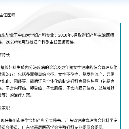
！首届榕江医学
2026-07-31
碰撞学术火花！这场外科及应
坛精彩收官
2026-07-31
学术聚力促提升｜肿瘤分论坛
主任医师
动健康分论坛助
2026-07-31
揭阳市人民医院再添2个中山
带采购项目（第
2026-07-29
揭阳市人民医院摩托车场推拉
究生毕业于中山大学妇产科专业；2018年6月取得妇产科主治医师
格，2023年8月取得妇产科副主任医师资格。
疗特长
擅长妇科生殖内分泌疾病的诊治及更年期女性健康的综合管理及绝
激素治疗：包括多囊卵巢综合征、女性不孕症、复发性流产、异常
宫出血、闭经等。能循证且个体化的制定妇科良恶性肿瘤（包括宫
癌、子宫内膜癌、卵巢癌、子宫肌瘤、子宫内膜异位症、盆腔脏器
垂等）的治疗方案。
会兼职
现任揭阳市医学会妇产科分会秘书、广东省健康管理协会妇科学专
委员会委员、广东省基层医药学会生殖妇科专业委员会委员。