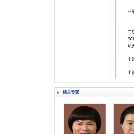
业
广
S
能
出
出
相关专家