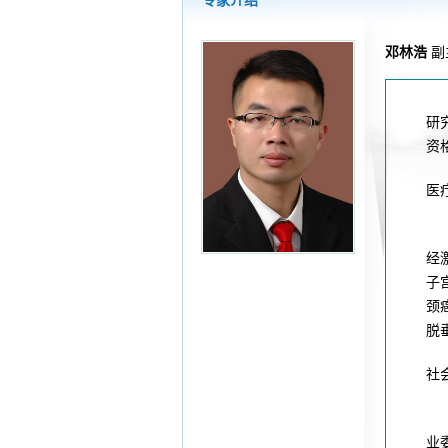
专家介绍
2026-07-31
大咖云集探内科前沿
2026-07-31
学术聚力！妇儿分论
邓林浩
副
2026-07-31
以学术聚合力 | 运
2026-07-31
揭阳市人民医院手腕
研
资
医
经
子
颈
脱
社
业