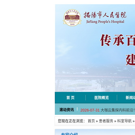
首 页
医院概览
新闻
2026-08-04
揭阳市人民医院水电
滚动资讯
2026-07-31
大咖云集探内科前沿
2026-07-31
学术聚力！妇儿分论
您现在正在浏览：
首页
»
患者服务
»
科室导航
2026-07-31
以学术聚合力 | 运
2026-07-31
揭阳市人民医院手腕
2026-08-04
揭阳市人民医院水电