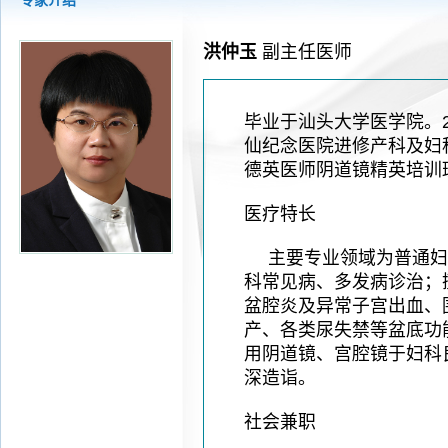
专家介绍
2026-07-31
大咖云集探内科前沿！首届榕江医学
2026-07-31
学术聚力！妇儿分论坛精彩收官
洪仲玉
副主任医师
2026-07-31
以学术聚合力 | 运动健康分论坛助
2026-07-31
揭阳市人民医院手腕带采购项目（第
毕业于汕头大学医学院。2
仙纪念医院进修产科及妇科
德英医师阴道镜精英培训
医疗特长
主要专业领域为普通妇
科常见病、多发病诊治；
盆腔炎及异常子宫出血、
产、各类尿失禁等盆底功
用阴道镜、宫腔镜于妇科
深造诣。
社会兼职