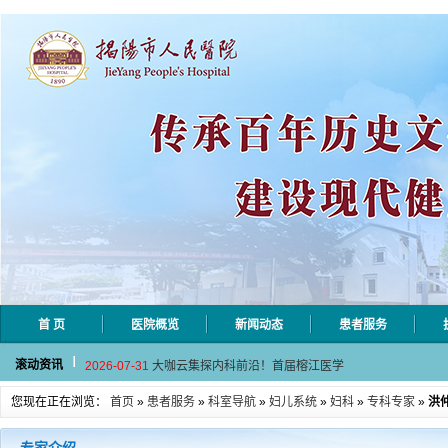
首 页
医院概览
新闻动态
患者服务
2026-08-04
揭阳市人民医院水电相关设施维护服
滚动资讯
2026-07-31
大咖云集探内科前沿！首届榕江医学
2026-07-31
学术聚力！妇儿分论坛精彩收官
您现在正在浏览：
首页
»
患者服务
»
科室导航
»
妇儿系统
»
妇科
»
专科专家
»
洪
2026-07-31
以学术聚合力 | 运动健康分论坛助
2026-07-31
揭阳市人民医院手腕带采购项目（第
2026-08-04
揭阳市人民医院水电相关设施维护服