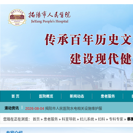
首 页
医院概览
新闻动态
患者服务
2026-08-06
揭阳市人民医院采集自动对焦相机市
滚动资讯
2026-08-04
揭阳市人民医院水电相关设施维护服
2026-07-31
大咖云集探内科前沿！首届榕江医学
您现在正在浏览：
首页
»
患者服务
»
科室导航
»
妇儿系统
»
妇科
»
专科专家
»
蔡
2026-07-31
学术聚力！妇儿分论坛精彩收官
2026-07-31
以学术聚合力 | 运动健康分论坛助
2026-08-06
揭阳市人民医院采集自动对焦相机市