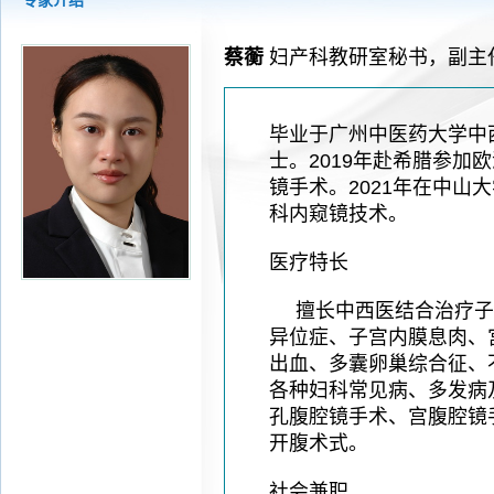
专家介绍
2026-08-04
揭阳市人民医院水电相关设施维护服
2026-07-31
大咖云集探内科前沿！首届榕江医学
蔡蘅
妇产科教研室秘书，副主
2026-07-31
学术聚力！妇儿分论坛精彩收官
2026-07-31
以学术聚合力 | 运动健康分论坛助
毕业于广州中医药大学中
士。2019年赴希腊参加
镜手术。2021年在中山
科内窥镜技术。
医疗特长
擅长中西医结合治疗子
异位症、子宫内膜息肉、
出血、多囊卵巢综合征、
各种妇科常见病、多发病
孔腹腔镜手术、宫腹腔镜
开腹术式。
社会兼职